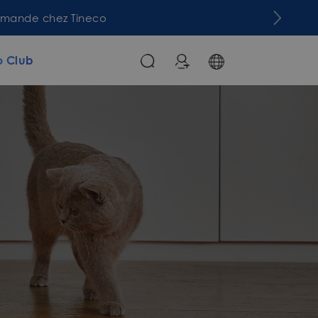
commande chez Tineco
o Club