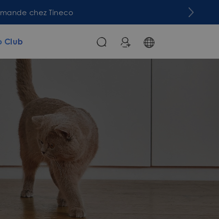
commande chez Tineco
o Club