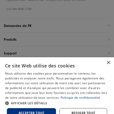
Lun-Ven 8:00-17:00
Demandes de PR
Produits
Support
×
Ce site Web utilise des cookies
Qui sommes-nous
Nous utilisons des cookies pour personnaliser le contenu, les
publicités et analyser notre trafic. Nous partageons également des
France / Français
informations sur votre utilisation de notre site avec nos partenaires
de publicité et d'analyse qui peuvent les combiner avec d'autres
Copyright 2025 Tineco Intelligent Germany GmbH. Tous les droits sont
informations que vous leur avez fournies ou qu'ils ont collectées lors
réservés.
de votre utilisation de leurs services.
Politique de confidentialité
Chat
AFFICHER LES DÉTAILS
Plan du
Politique de
Politique relative aux
Conditions
site
confidentialité
cookies
d'utilisation
ACCEPTER TOUT
REFUSER TOUT