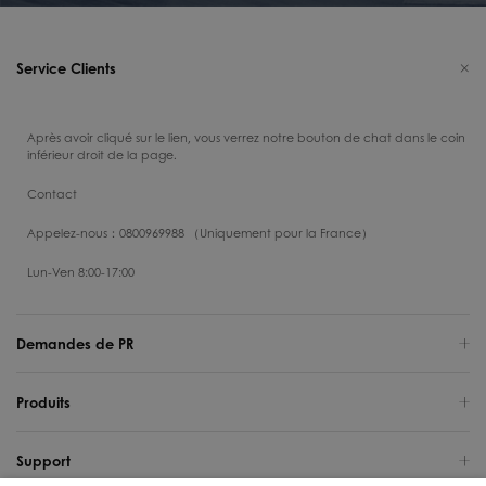
Service Clients
Après avoir cliqué sur le lien, vous verrez notre bouton de chat dans le coin
inférieur droit de la page.
Contact
Appelez-nous：0800969988 （Uniquement pour la France）
Lun-Ven 8:00-17:00
Demandes de PR
Produits
Support