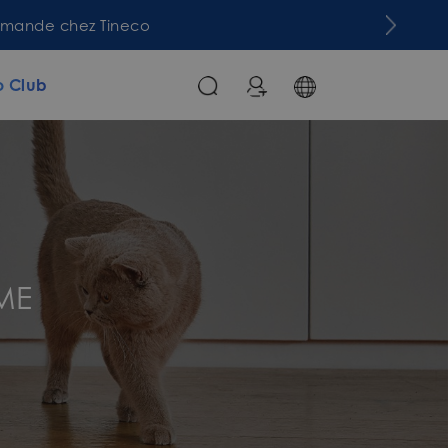
commande chez Tineco
o Club
ME