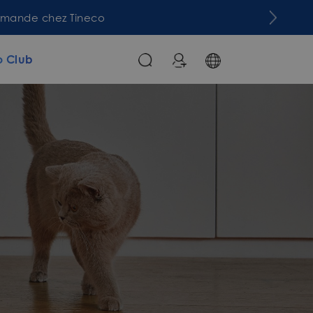
commande chez Tineco
o Club