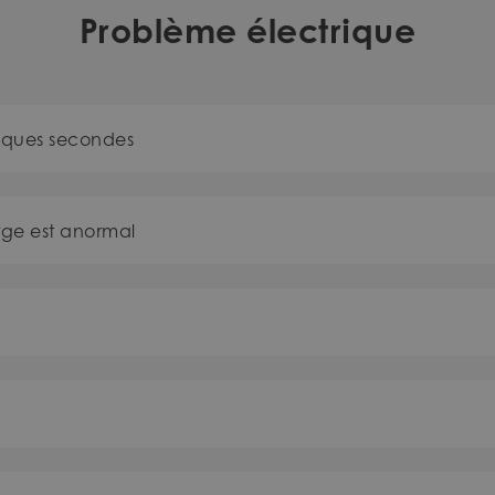
Problème électrique
lques secondes
rge est anormal