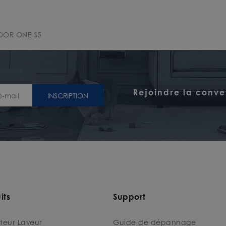
OOR ONE S5
Rejoindre la conve
INSCRIPTION
its
Support
teur Laveur
Guide de dépannage