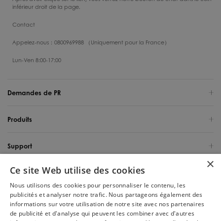
inférieur droit de la page.
Contact
Appelez-nous：0800969988 （Uniquement pour la France）
Lun-Ven 8:00-17:00
Demandes de PR
Produits
Support
×
Ce site Web utilise des cookies
Qui sommes-nous
Nous utilisons des cookies pour personnaliser le contenu, les
publicités et analyser notre trafic. Nous partageons également des
France / Français
informations sur votre utilisation de notre site avec nos partenaires
de publicité et d'analyse qui peuvent les combiner avec d'autres
Copyright 2025 Tineco Intelligent Germany GmbH. Tous les droits sont