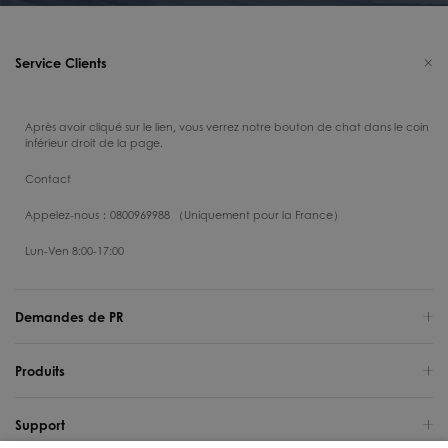
Service Clients
Après avoir cliqué sur le lien, vous verrez notre bouton de chat dans le coin
inférieur droit de la page.
Contact
Appelez-nous：0800969988 （Uniquement pour la France）
Lun-Ven 8:00-17:00
Demandes de PR
Produits
Support