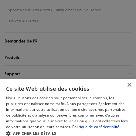
Appelez-nous：0800969988 （Uniquement pour la France）
Lun-Ven 8:00-17:00
Demandes de PR
Produits
Support
×
Ce site Web utilise des cookies
Qui sommes-nous
Nous utilisons des cookies pour personnaliser le contenu, les
publicités et analyser notre trafic. Nous partageons également des
France / Français
informations sur votre utilisation de notre site avec nos partenaires
de publicité et d'analyse qui peuvent les combiner avec d'autres
Copyright 2025 Tineco Intelligent Germany GmbH. Tous les droits sont
informations que vous leur avez fournies ou qu'ils ont collectées lors
réservés.
de votre utilisation de leurs services.
Politique de confidentialité
Chat
AFFICHER LES DÉTAILS