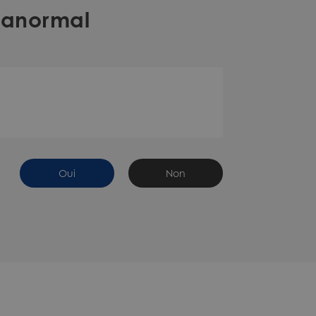
t anormal
Oui
Non