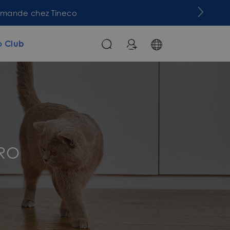
commande chez Tineco
o Club
PRO