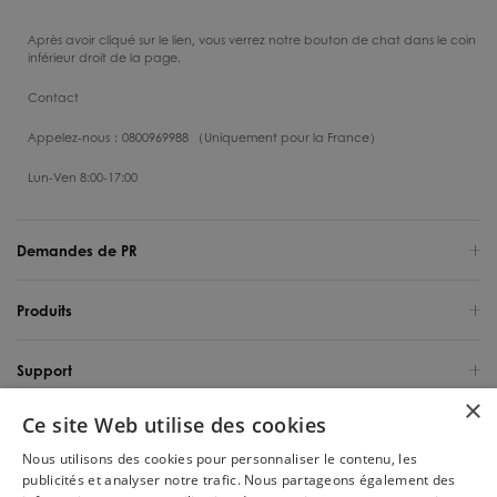
Après avoir cliqué sur le lien, vous verrez notre bouton de chat dans le coin
inférieur droit de la page.
Contact
Appelez-nous：0800969988 （Uniquement pour la France）
Lun-Ven 8:00-17:00
Demandes de PR
Produits
Support
×
Ce site Web utilise des cookies
Qui sommes-nous
Nous utilisons des cookies pour personnaliser le contenu, les
publicités et analyser notre trafic. Nous partageons également des
France / Français