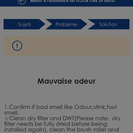
Retour à l'assistance for FLOOR ONE S9 ARTIST
Sujets
Problème
Solution
Mauvaise odeur
1.Confirm if bad smell like Odour,stink,foul
smell.
☆Clean dry filter and DWT(Please note: dry
filter needs be fully dried before being
installed again), clean the brush roller and