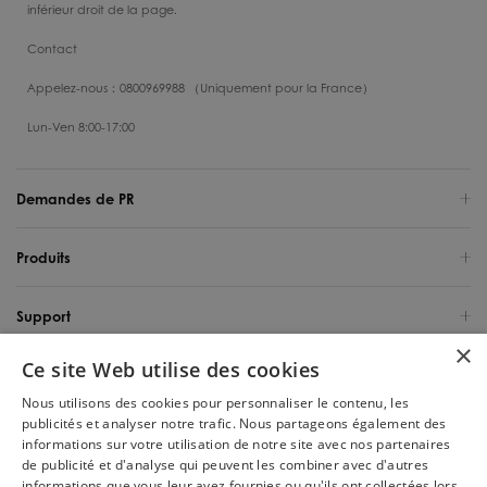
inférieur droit de la page.
Contact
Appelez-nous：0800969988 （Uniquement pour la France）
Lun-Ven 8:00-17:00
Demandes de PR
Produits
Support
×
Ce site Web utilise des cookies
Qui sommes-nous
Nous utilisons des cookies pour personnaliser le contenu, les
publicités et analyser notre trafic. Nous partageons également des
France / Français
informations sur votre utilisation de notre site avec nos partenaires
de publicité et d'analyse qui peuvent les combiner avec d'autres
Copyright 2025 Tineco Intelligent Germany GmbH. Tous les droits sont
informations que vous leur avez fournies ou qu'ils ont collectées lors