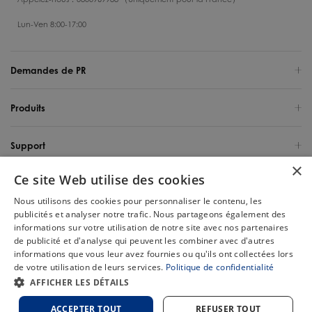
Lun-Ven 8:00-17:00
Demandes de PR
Produits
Support
×
Ce site Web utilise des cookies
Qui sommes-nous
Nous utilisons des cookies pour personnaliser le contenu, les
publicités et analyser notre trafic. Nous partageons également des
France / Français
informations sur votre utilisation de notre site avec nos partenaires
de publicité et d'analyse qui peuvent les combiner avec d'autres
Copyright 2025 Tineco Intelligent Germany GmbH. Tous les droits sont
informations que vous leur avez fournies ou qu'ils ont collectées lors
réservés.
de votre utilisation de leurs services.
Politique de confidentialité
Chat
AFFICHER LES DÉTAILS
Plan du
Politique de
Politique relative aux
Conditions
site
confidentialité
cookies
d'utilisation
ACCEPTER TOUT
REFUSER TOUT