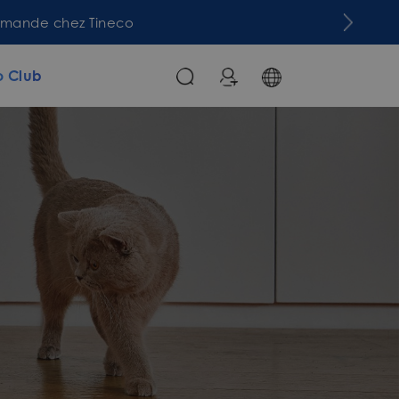
commande chez Tineco
o Club