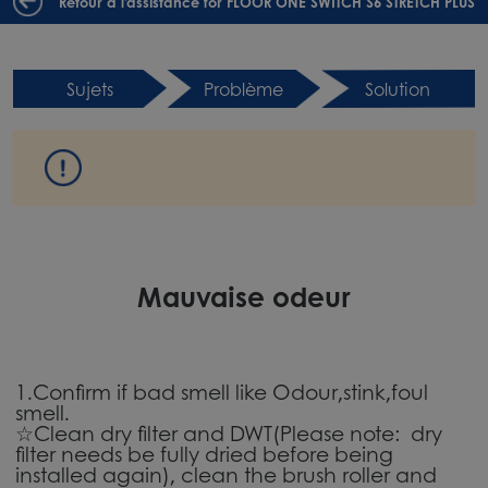
Retour à l'assistance for FLOOR ONE SWITCH S6 STRETCH PLUS
Sujets
Problème
Solution
Mauvaise odeur
1.Confirm if bad smell like Odour,stink,foul
smell.
☆Clean dry filter and DWT(Please note: dry
filter needs be fully dried before being
installed again), clean the brush roller and