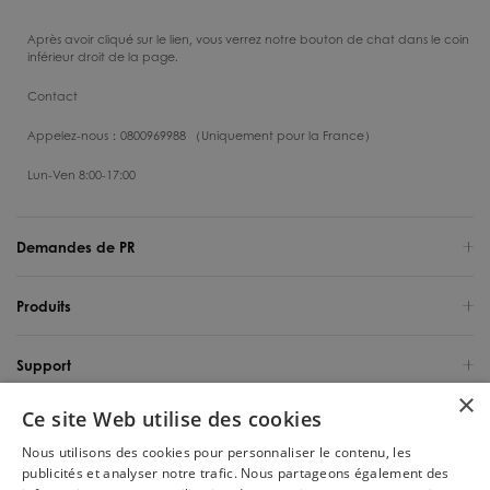
Après avoir cliqué sur le lien, vous verrez notre bouton de chat dans le coin
inférieur droit de la page.
Contact
Appelez-nous：0800969988 （Uniquement pour la France）
Lun-Ven 8:00-17:00
Demandes de PR
Produits
Support
×
Ce site Web utilise des cookies
Qui sommes-nous
Nous utilisons des cookies pour personnaliser le contenu, les
publicités et analyser notre trafic. Nous partageons également des
France / Français