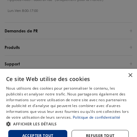
Lun-Ven 8:00-17:00
Demandes de PR
Produits
Support
×
Ce site Web utilise des cookies
Qui sommes-nous
Nous utilisons des cookies pour personnaliser le contenu, les
publicités et analyser notre trafic. Nous partageons également des
France / Français
informations sur votre utilisation de notre site avec nos partenaires
de publicité et d'analyse qui peuvent les combiner avec d'autres
Copyright 2025 Tineco Intelligent Germany GmbH. Tous les droits sont
informations que vous leur avez fournies ou qu'ils ont collectées lors
réservés.
de votre utilisation de leurs services.
Politique de confidentialité
Chat
AFFICHER LES DÉTAILS
Plan du
Politique de
Politique relative aux
Conditions
site
confidentialité
cookies
d'utilisation
ACCEPTER TOUT
REFUSER TOUT