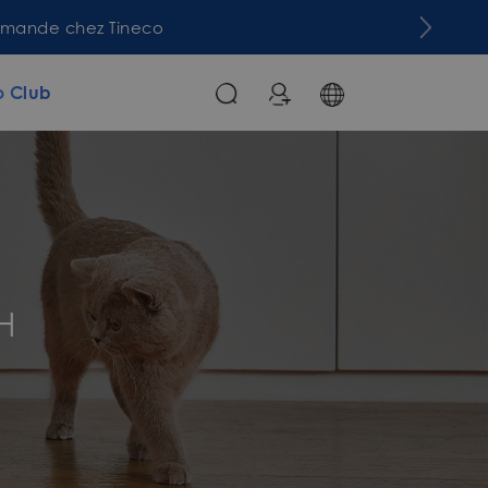
commande chez Tineco
o Club
H