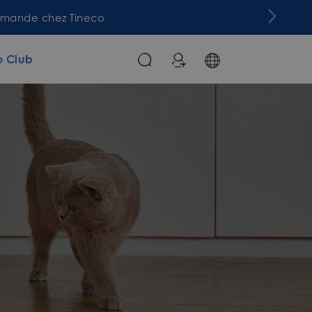
commande chez Tineco
o Club