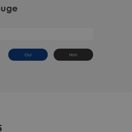
ouge
Oui
Non
5