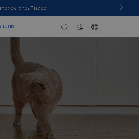
commande chez Tineco
o Club