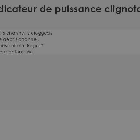
dicateur de puissance clignot
ris channel is clogged?
e debris channel.
cause of blockages?
ur before use.