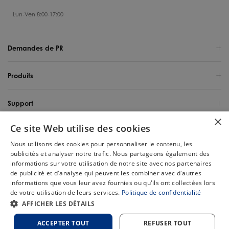
Lun-Ven 8:00-17:00
Demandes de PR
Produits
Support
×
Ce site Web utilise des cookies
Qui sommes-nous
Nous utilisons des cookies pour personnaliser le contenu, les
publicités et analyser notre trafic. Nous partageons également des
France / Français
informations sur votre utilisation de notre site avec nos partenaires
de publicité et d'analyse qui peuvent les combiner avec d'autres
Copyright 2025 Tineco Intelligent Germany GmbH. Tous les droits sont
informations que vous leur avez fournies ou qu'ils ont collectées lors
réservés.
de votre utilisation de leurs services.
Politique de confidentialité
Chat
AFFICHER LES DÉTAILS
Plan du
Politique de
Politique relative aux
Conditions
site
confidentialité
cookies
d'utilisation
ACCEPTER TOUT
REFUSER TOUT