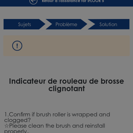
Retour à l'assistance for iFLOOR 5
Sujets
Problème
Solution
Indicateur de rouleau de brosse
clignotant
1.Confirm if brush roller is wrapped and
clogged?
☆Please clean the brush and reinstall
properly..