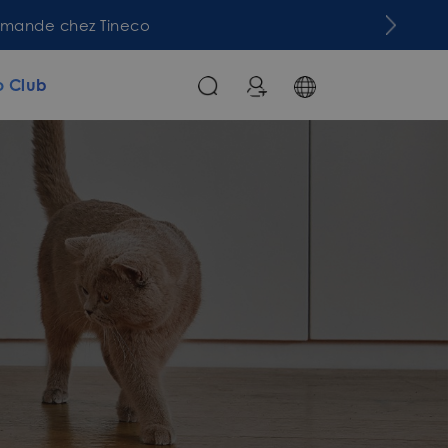
commande chez Tineco
o Club