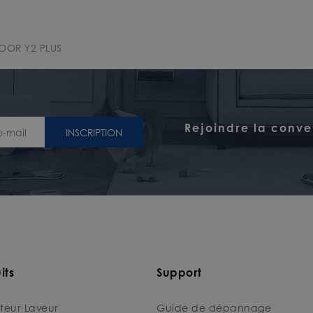
LOOR Y2 PLUS
Rejoindre la conve
INSCRIPTION
its
Support
teur Laveur
Guide de dépannage