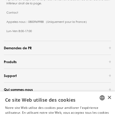
inférieur droit de la page.
Contact
Appelez-nous：0800969988 （Uniquement pour la France）
Lun-Ven 8:00-17:00
Demandes de PR
Produits
Support
Qui sommes-nous
×
Ce site Web utilise des cookies
France / Français
Notre site Web utilise des cookies pour améliorer l'expérience
ENGLISH
utilisateur. En utilisant notre site Web, vous acceptez tous les cookies
Copyright 2024 Technologie intelligente Tineco. Tous les droits sont réservés.