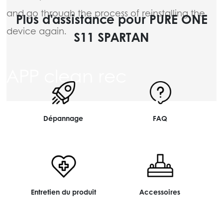
and go through the process of reinstalling the
Plus d'assistance pour PURE ONE
device again.
S11 SPARTAN
APP clean rec
Dépannage
FAQ
Entretien du produit
Accessoires