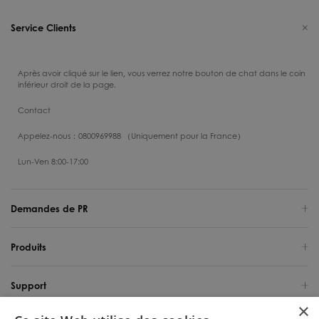
Service Clients
Après avoir cliqué sur le lien, vous verrez notre bouton de chat dans le coin
inférieur droit de la page.
Contact
Appelez-nous：0800969988 （Uniquement pour la France）
Lun-Ven 8:00-17:00
Demandes de PR
Produits
Support
×