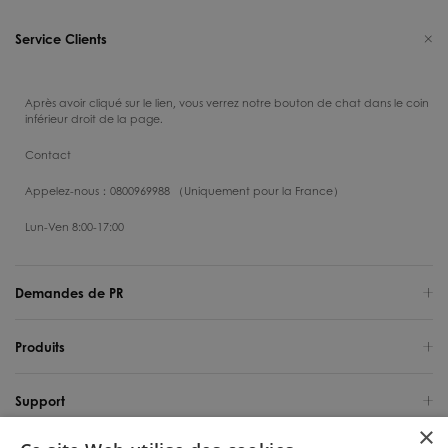
Service Clients
Après avoir cliqué sur le lien, vous verrez notre bouton de chat dans le coin
inférieur droit de la page.
Contact
Appelez-nous：0800969988 （Uniquement pour la France）
Lun-Ven 8:00-17:00
Demandes de PR
Produits
Support
×